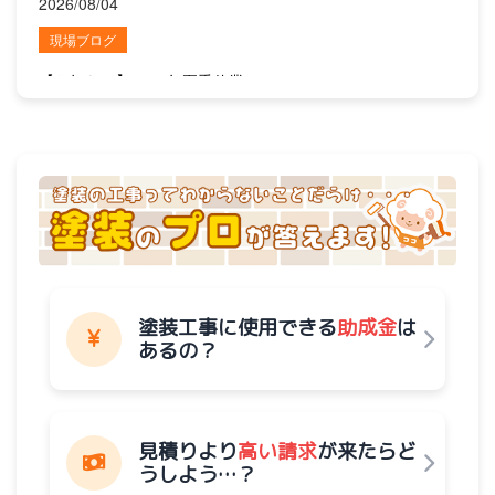
2026/08/04
現場ブログ
【お知らせ】2026年夏季休業について
2026/08/03
現場ブログ
「ケレン」「シーラー」それって何？塗装の専門用語、解説
します！
2026/07/31
塗装工事に使用できる
助成金
は
あるの？
現場ブログ
口コミの『その先』にあるもの
見積りより
高い請求
が来たらど
2026/07/29
うしよう…？