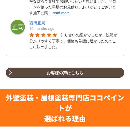
寧な対応で貴社でお願いしたいと思いました。ドロ
ーンを使った早期のお見積り、ありがとうございま
す施工に関
...
read more
西田正司
10 months ago
知り合いの紹介でしたが、説明が
分かりやすく丁寧で、価格も希望に近かったのでこ
こに決めました。
S S
a year ago
築20年が過ぎ、不安を抱えてネッ
お客様の声はこちら
トで見つけたココペイントさんへ飛び込みました。
その時に対応してもらったのが藤井塔子さんでし
た。こちらの不安や質問に対して迷いなく的確に答
えていただくなど第一印象がとても良く、信用でき
外壁塗装・屋根塗装専門店ココペイン
る業者さんだと一気にファ
...
read more
トが
久保元生
a year ago
選ばれる理由
我が家も、築30年。瓦の漆喰、外
壁塗装及びベランダの床の防水が気になっていまし