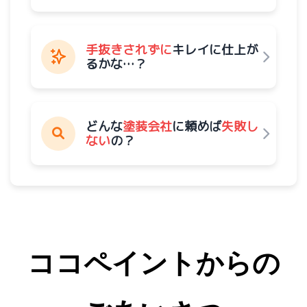
現場ブログ
【注意喚起】「夏休みのDIY外壁塗装」は絶対にやめて
手抜きされずに
キレイに仕上が
るかな…？
2026/07/25
現場ブログ
外壁塗装の現地調査はドローンで！
どんな
塗装会社
に頼めば
失敗し
ない
の？
2026/07/20
現場ブログ
シャッターって全部塗装していいの？？
ココペイントからの
2026/07/18
現場ブログ
台風養生とは?外壁塗装工事で行う具体的な対策と必要性