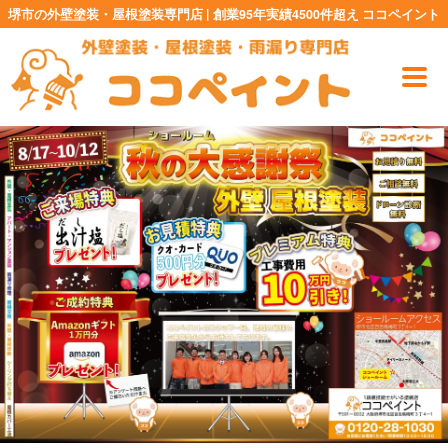
堺市の外壁塗装・屋根塗装専門店 | 創業95年実績4500件超え ココペイント