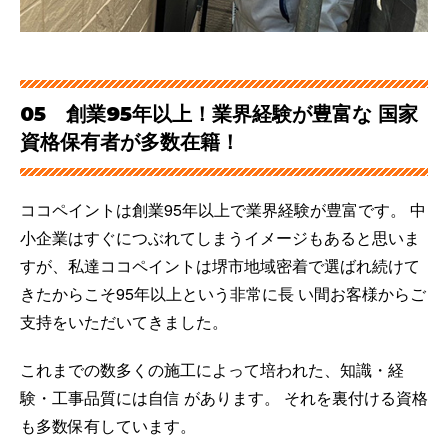
05 創業95年以上！業界経験が豊富な 国家
資格保有者が多数在籍！
ココペイントは創業95年以上で業界経験が豊富です。 中
小企業はすぐにつぶれてしまうイメージもあると思いま
すが、私達ココペイントは堺市地域密着で選ばれ続けて
きたからこそ95年以上という非常に長 い間お客様からご
支持をいただいてきました。
ホーム
これまでの数多くの施工によって培われた、知識・経
初めての方へ
験・工事品質には自信 があります。 それを裏付ける資格
会社案内
も多数保有しています。
選ばれる理由