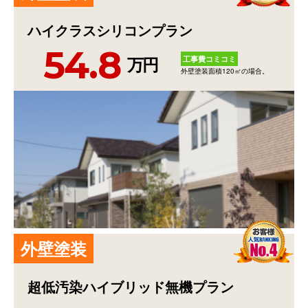
ハイクラスシリコンプラン
54.8
工事費コミコミ
万円
外壁塗装面積120㎡の場合。
外
壁
塗
装
超低汚染ハイブリッド無機プラン