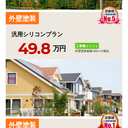
外
壁
塗
装
汎用シリコンプラン
49.8
工事費コミコミ
万円
外壁塗装面積120㎡の場合。
外
壁
塗
装