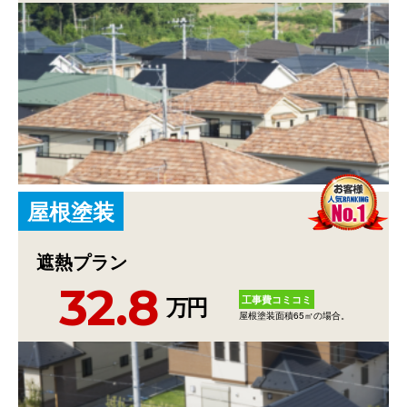
屋
根
塗
装
遮熱プラン
32.8
工事費コミコミ
万円
屋根塗装面積65㎡の場合。