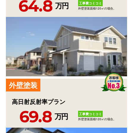
64.8
工事費コミコミ
万円
外壁塗装面積120㎡の場合。
外
壁
塗
装
高日射反射率プラン
69.8
工事費コミコミ
万円
外壁塗装面積120㎡の場合。