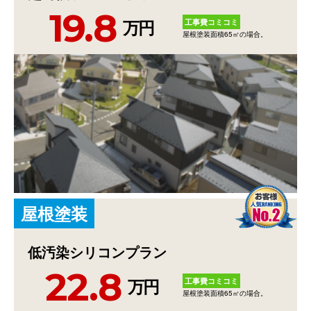
19.8
工事費コミコミ
万円
屋根塗装面積65㎡の場合。
屋
根
塗
装
低汚染シリコンプラン
22.8
工事費コミコミ
万円
屋根塗装面積65㎡の場合。