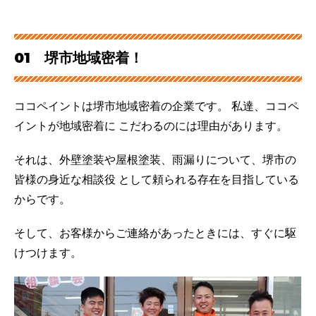
た。インターネットの口コミでココペイントさんが
いいかなと思い、来店しました。対応された、藤井
さんと李さんの丁寧な説明をお聞きしお任せして大
丈夫だと思い契約し
...
read more
01 堺市地域密着！
coco T
a year ago
外壁塗装しないと、と思いつつ後
ココペイントは堺市地域密着の企業です。 私達、ココペ
伸ばしにしていました。いよいよ築16年を超えたの
イントが地域密着に こだわるのには理由があります。
で、本格的に業者さんを探すことにしました。自宅
から近い場所にショールームがあるココペイントさ
それは、外壁塗装や屋根塗装、雨漏りについて、堺市の
んに行って、即決しました。本来なら、もっと迷っ
たり他者と比較
...
read more
皆様の身近な相談役 として頼られる存在を目指している
Next Reviews
からです。
そして、お客様からご連絡があったときには、すぐに駆
けつけます。