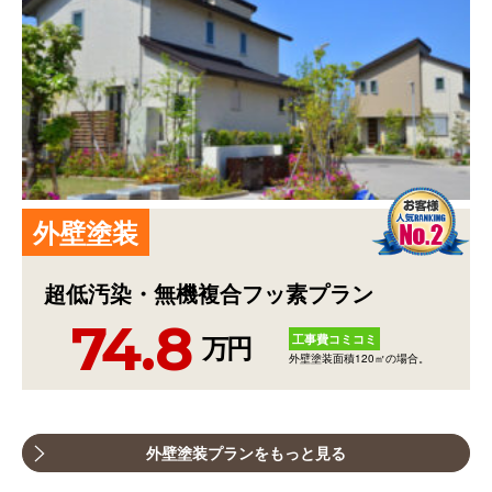
外
壁
塗
装
超低汚染・無機複合フッ素プラン
74.8
工事費コミコミ
万円
外壁塗装面積120㎡の場合。
外壁塗装プランをもっと見る