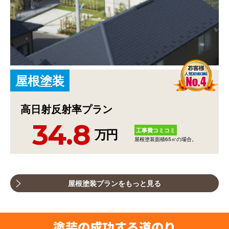
屋
根
塗
装
高日射反射率プラン
34.8
工事費コミコミ
万円
屋根塗装面積65㎡の場合。
屋根塗装プランをもっと見る
塗装の成功する道のり