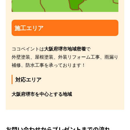
施工エリア
ココペイントは
大阪府堺市地域密着
で
ホーム
外壁塗装、屋根塗装、外装リフォーム工事、雨漏り
初めての方へ
補修、防水工事を承っております！
会社案内
選ばれる理由
対応エリア
評判の声
大阪府堺市を中心とする地域
施工事例
おすすめの塗装メニュー
お問い合わせからプレゼントまでの流れ