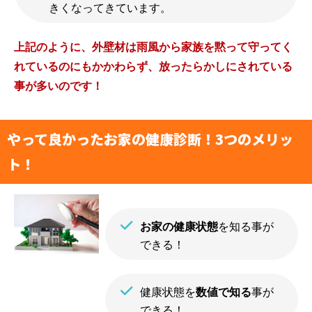
きくなってきています。
選ばれる理由
評判の声
上記のように、外壁材は雨風から家族を黙って守ってく
施工事例
れているのにもかかわらず、放ったらかしにされている
おすすめの塗装メニュー
事が多いのです！
やって良かったお家の健康診断！3つのメリッ
ト！
お家の健康状態
を知る事が
できる！
健康状態を
数値で知る
事が
できる！