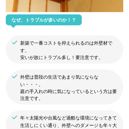
なぜ、トラブルが多いのか！？
新築で一番コストを抑えられるのは外壁材で
す。
安いが故にトラブル多し！要注意です。
外壁は普段の生活であまり気にならな
い・・・。
庭の手入れの時に気になっているという方は要
注意です。
ホーム
初めての方へ
年々太陽光や台風など過酷な環境になってきて
生活しにくい通り、外壁へのダメージも年々大
会社案内