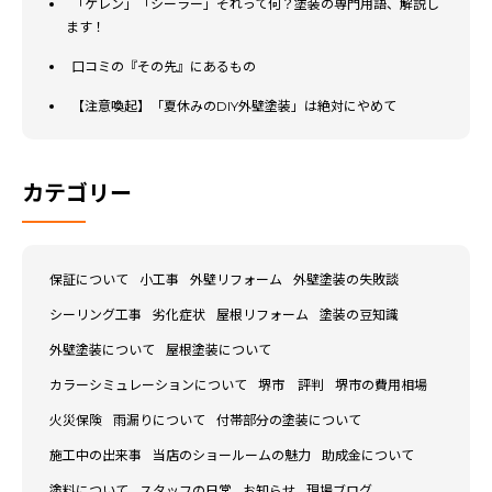
「ケレン」「シーラー」それって何？塗装の専門用語、解説し
ます！
口コミの『その先』にあるもの
【注意喚起】「夏休みのDIY外壁塗装」は絶対にやめて
カテゴリー
保証について
小工事
外壁リフォーム
外壁塗装の失敗談
シーリング工事
劣化症状
屋根リフォーム
塗装の豆知識
外壁塗装について
屋根塗装について
カラーシミュレーションについて
堺市 評判
堺市の費用相場
火災保険
雨漏りについて
付帯部分の塗装について
施工中の出来事
当店のショールームの魅力
助成金について
塗料について
スタッフの日常
お知らせ
現場ブログ