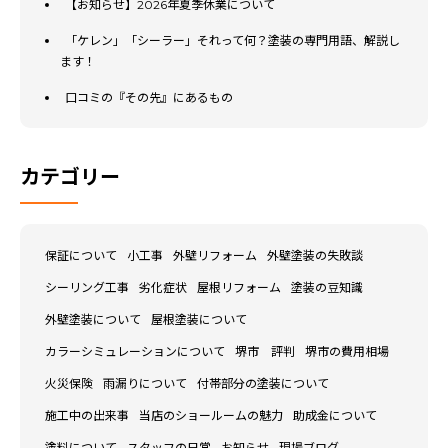
【お知らせ】2026年夏季休業について
「ケレン」「シーラー」それって何？塗装の専門用語、解説し
ます！
口コミの『その先』にあるもの
カテゴリー
保証について
小工事
外壁リフォーム
外壁塗装の失敗談
シーリング工事
劣化症状
屋根リフォーム
塗装の豆知識
外壁塗装について
屋根塗装について
カラーシミュレーションについて
堺市 評判
堺市の費用相場
火災保険
雨漏りについて
付帯部分の塗装について
施工中の出来事
当店のショールームの魅力
助成金について
塗料について
スタッフの日常
お知らせ
現場ブログ