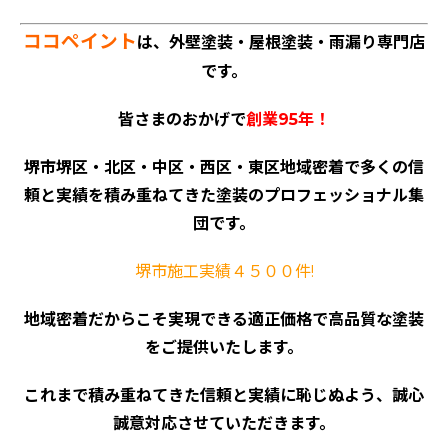
ココペイント
は、外壁塗装・屋根塗装・雨漏り専門店
です。
皆さまのおかげで
創業95年！
堺市堺区・北区・中区・西区・東区地域密着で多くの信
頼と実績を積み重ねてきた塗装のプロフェッショナル集
ホーム
団です。
初めての方へ
堺市施工実績４５００件!
会社案内
選ばれる理由
地域密着だからこそ実現できる適正価格で高品質な塗装
評判の声
をご提供いたします。
施工事例
これまで積み重ねてきた信頼と実績に恥じぬよう、誠心
おすすめの塗装メニュー
誠意対応させていただきます。