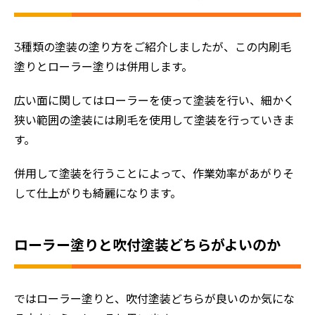
3種類の塗装の塗り方をご紹介しましたが、この内刷毛
塗りとローラー塗りは併用します。
広い面に関してはローラーを使って塗装を行い、細かく
狭い範囲の塗装には刷毛を使用して塗装を行っていきま
す。
ホーム
併用して塗装を行うことによって、作業効率があがりそ
初めての方へ
して仕上がりも綺麗になります。
会社案内
選ばれる理由
ローラー塗りと吹付塗装どちらがよいのか
評判の声
施工事例
ではローラー塗りと、吹付塗装どちらが良いのか気にな
おすすめの塗装メニュー