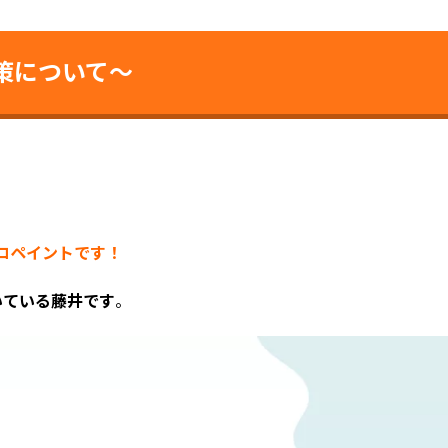
策について～
ココペイントです！
いている藤井です
。