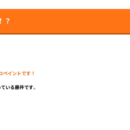
！？
ココペイントです！
いている藤井です
。