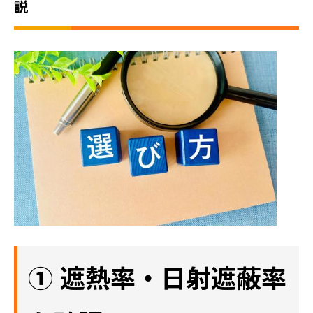
説
① 遮熱率・日射遮蔽率