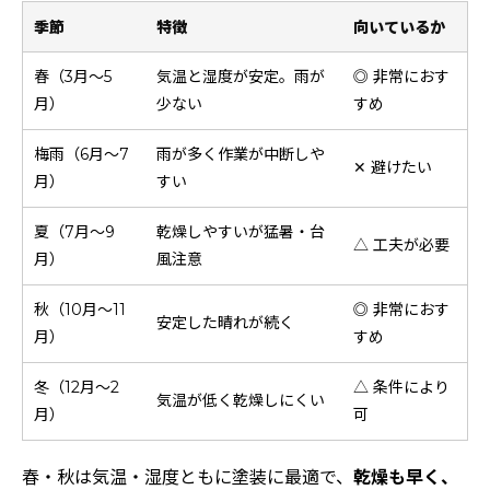
季節
特徴
向いているか
春（3月～5
気温と湿度が安定。雨が
◎ 非常におす
月）
少ない
すめ
梅雨（6月～7
雨が多く作業が中断しや
✕ 避けたい
月）
すい
夏（7月～9
乾燥しやすいが猛暑・台
△ 工夫が必要
月）
風注意
秋（10月～11
◎ 非常におす
安定した晴れが続く
月）
すめ
冬（12月～2
△ 条件により
気温が低く乾燥しにくい
月）
可
春・秋は気温・湿度ともに塗装に最適で、
乾燥も早く、