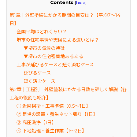
Contents
[
hide
]
第1章｜外壁塗装にかかる期間の目安は？【平均7～14
日】
全国平均はどれくらい？
堺市の住宅事情や天候による違いとは？
▼堺市の気候の特徴
▼堺市の住宅密集地あるある
工事が延びるケースと短く済むケース
延びるケース
短く済むケース
第2章｜工程別｜外壁塗装にかかる日数を詳しく解説【各
工程の役割も紹介】
① 近隣挨拶・工事準備【0.5～1日】
② 足場の設置・養生ネット張り【1日】
③ 高圧洗浄【1日】
④ 下地処理・養生作業【1～2日】