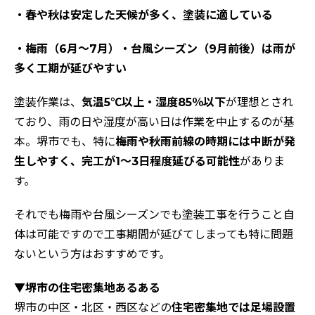
・春や秋は安定した天候が多く、塗装に適している
・梅雨（6月〜7月）・台風シーズン（9月前後）は雨が
多く工期が延びやすい
塗装作業は、
気温5℃以上・湿度85％以下
が理想とされ
ており、雨の日や湿度が高い日は作業を中止するのが基
本。堺市でも、特に
梅雨や秋雨前線の時期には中断が発
生しやすく、完工が1～3日程度延びる可能性
がありま
す。
それでも梅雨や台風シーズンでも塗装工事を行うこと自
体は可能ですので工事期間が延びてしまっても特に問題
ないという方はおすすめです。
▼堺市の住宅密集地あるある
堺市の中区・北区・西区などの
住宅密集地では足場設置