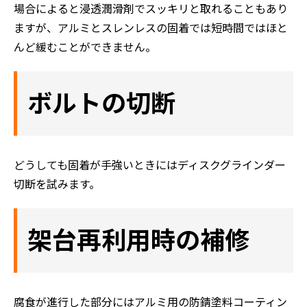
場合によると浸透潤滑剤でスッキリと取れることもあり
ますが、アルミとスレンレスの固着では短時間ではほと
んど緩むことができません。
ホーム
ボルトの切断
初めての方へ
会社案内
選ばれる理由
どうしても固着が手強いときにはディスクグラインダー
切断を試みます。
評判の声
施工事例
架台再利用時の補修
おすすめの塗装メニュー
腐食が進行した部分にはアルミ用の防錆塗料コーティン