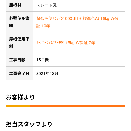
屋根材
スレート瓦
外壁使用塗
超低汚染ﾘﾌｧｲﾝ1000Si-IR(標準色A) 16kg W保
料
証 10年
屋根使用塗
ｽｰﾊﾟｰｼｬﾈﾂｻｰﾓSi 15kg W保証 7年
料
工事日数
15日間
工事完了月
2021年12月
お客様より
担当スタッフより