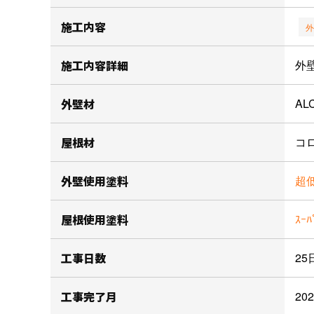
施工内容
外
施工内容詳細
外
外壁材
AL
屋根材
コ
外壁使用塗料
超低
屋根使用塗料
ｽｰﾊ
工事日数
25
工事完了月
20