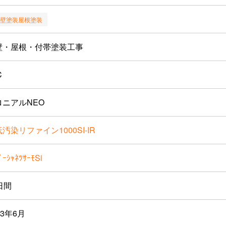
壁塗装
屋根塗装
壁・屋根・付帯塗装工事
C
ロニアルNEO
汚染リファイン1000SI-IR
ﾟｰｼｬﾈﾂｻｰﾓSi
日間
23年6月