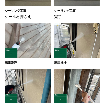
シーリング工事
シーリング工事
シール材押さえ
完了
高圧洗浄
高圧洗浄
ホーム
初めての方へ
会社案内
選ばれる理由