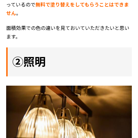
っているので
無料で塗り替えをしてもらうことはできま
せん
。
面積効果での色の違いを見ておいていただきたいと思い
ホーム
ます。
初めての方へ
会社案内
②照明
選ばれる理由
評判の声
施工事例
おすすめの塗装メニュー