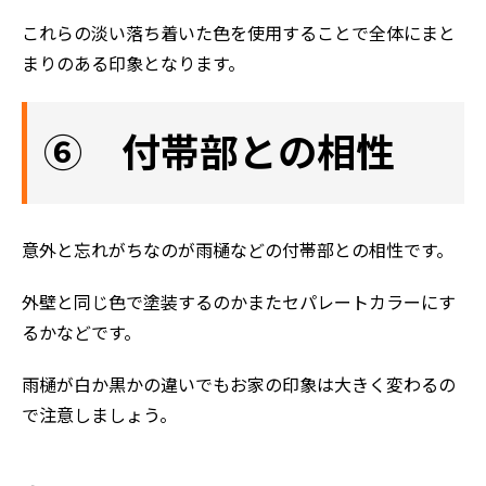
これらの淡い落ち着いた色を使用することで全体にまと
まりのある印象となります。
ホーム
初めての方へ
⑥ 付帯部との相性
会社案内
選ばれる理由
評判の声
意外と忘れがちなのが雨樋などの付帯部との相性です。
施工事例
外壁と同じ色で塗装するのかまたセパレートカラーにす
おすすめの塗装メニュー
るかなどです。
雨樋が白か黒かの違いでもお家の印象は大きく変わるの
で注意しましょう。