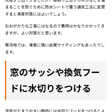
先程少し出てきましたが、直貼り工法から水分などを溜
まることを防ぐために防水シートで覆う通気工法に変更
すると凍害対策にはよいでしょう。
おおがかりな工事にはなるので費用はかなりかかってき
ますが、よい対策だと思います。
寒冷地では、凍害に強い金属サイディングもあったりし
ホーム
ます。
初めての方へ
会社案内
窓のサッシや換気フー
選ばれる理由
評判の声
ドに水切りをつける
施工事例
おすすめの塗装メニュー
湿気がたまりやすい箇所には水切りフードをつけるとよ