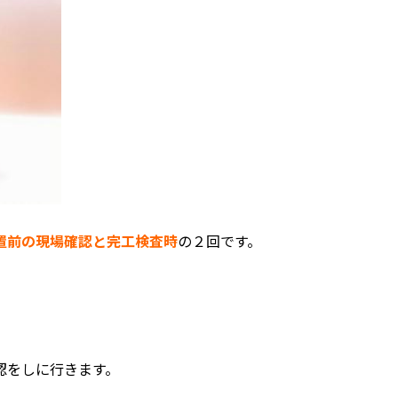
置前の現場確認と完工検査時
の２回です。
認をしに行きます。