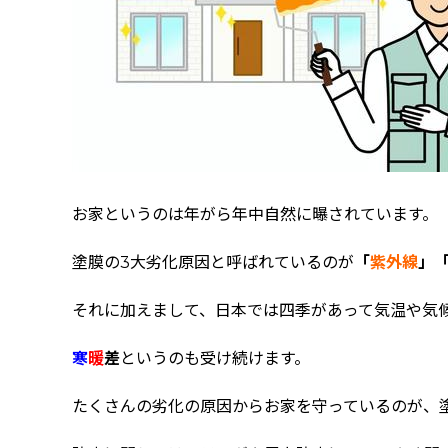
お家というのは年がら年中自然に曝されています。
塗膜の3大劣化原因と呼ばれているのが
「
紫外線
」
それに加えまして、日本では四季があって気温や気
寒
暖
差
というのも受け続けます。
たくさんの劣化の原因からお家を守っているのが、