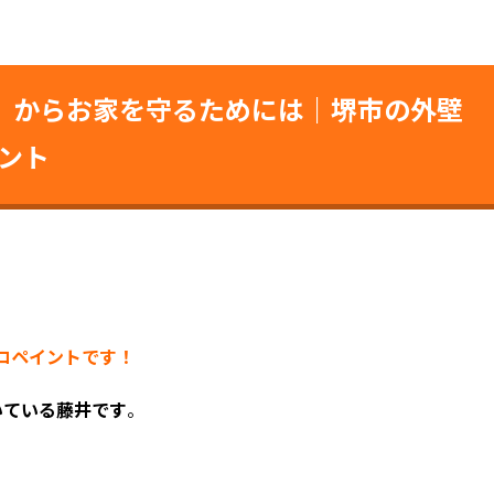
】からお家を守るためには｜堺市の外壁
ント
ココペイントです！
いている藤井です
。