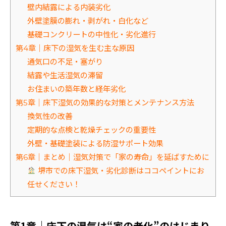
壁内結露による内装劣化
外壁塗膜の膨れ・剥がれ・白化など
基礎コンクリートの中性化・劣化進行
第4章｜床下の湿気を生む主な原因
通気口の不足・塞がり
結露や生活湿気の滞留
お住まいの築年数と経年劣化
第5章｜床下湿気の効果的な対策とメンテナンス方法
換気性の改善
定期的な点検と乾燥チェックの重要性
外壁・基礎塗装による防湿サポート効果
第6章｜まとめ｜湿気対策で「家の寿命」を延ばすために
堺市での床下湿気・劣化診断はココペイントにお
任せください！
第1章｜床下の湿気は“家の老化”のはじまり