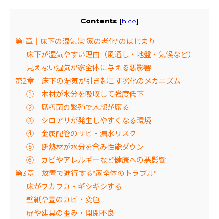
Contents
[
hide
]
第1章｜床下の湿気は“家の老化”のはじまり
床下が湿気やすい理由（風通し・地盤・気候など）
見えない湿気が家全体に与える悪影響
第2章｜床下の湿気が引き起こす劣化のメカニズム
① 木材が水分を吸収して強度低下
② 腐朽菌の繁殖で木部が腐る
③ シロアリが発生しやすくなる環境
④ 金属配管のサビ・漏水リスク
⑤ 断熱材が水分を含み性能ダウン
⑥ カビやアレルギーなど健康への悪影響
第3章｜放置で進行する“家全体のトラブル”
床がフカフカ・ギシギシする
壁紙や畳のカビ・変色
扉や建具の歪み・開閉不良