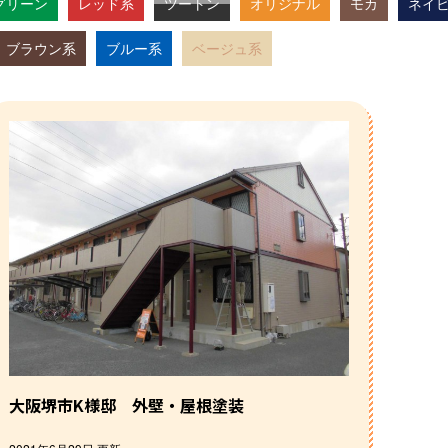
グリーン
レッド系
ツートン
オリジナル
モカ
ネイ
ブラウン系
ブルー系
ベージュ系
大阪堺市K様邸 外壁・屋根塗装