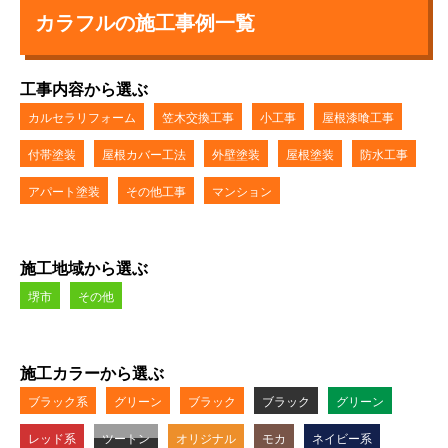
カラフルの施工事例一覧
工事内容から選ぶ
カルセラリフォーム
笠木交換工事
小工事
屋根漆喰工事
付帯塗装
屋根カバー工法
外壁塗装
屋根塗装
防水工事
アパート塗装
その他工事
マンション
施工地域から選ぶ
堺市
その他
施工カラーから選ぶ
ブラック系
グリーン
ブラック
ブラック
グリーン
レッド系
ツートン
オリジナル
モカ
ネイビー系