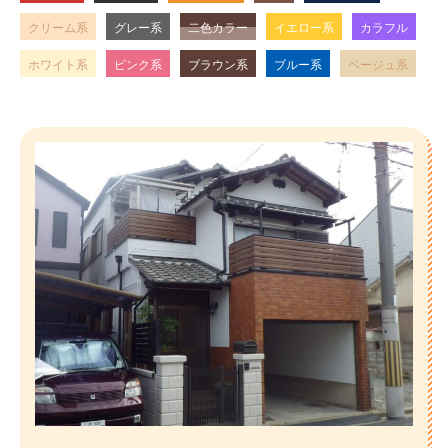
クリーム系
グレー系
二色カラー
イエロー系
カラフル
ホワイト系
ピンク系
ブラウン系
ブルー系
ベージュ系
ホーム
初めての方へ
会社案内
選ばれる理由
評判の声
施工事例
おすすめの塗装メニュー