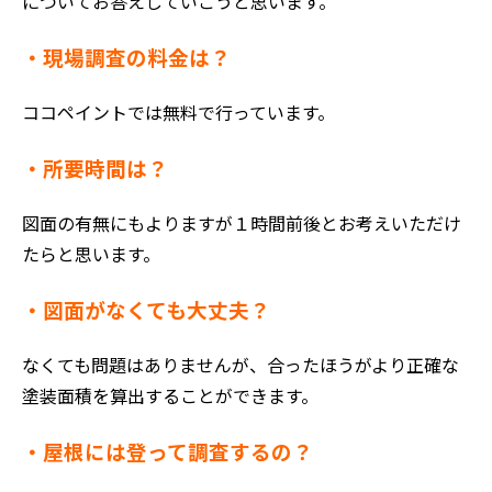
についてお答えしていこうと思います。
・現場調査の料金は？
ココペイントでは無料で行っています。
・所要時間は？
図面の有無にもよりますが１時間前後とお考えいただけ
たらと思います。
ホーム
・図面がなくても大丈夫？
初めての方へ
会社案内
なくても問題はありませんが、合ったほうがより正確な
選ばれる理由
塗装面積を算出することができます。
評判の声
・屋根には登って調査するの？
施工事例
おすすめの塗装メニュー