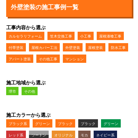
外壁塗装の施工事例一覧
工事内容から選ぶ
カルセラリフォーム
笠木交換工事
小工事
屋根漆喰工事
付帯塗装
屋根カバー工法
外壁塗装
屋根塗装
防水工事
アパート塗装
その他工事
マンション
施工地域から選ぶ
堺市
その他
施工カラーから選ぶ
ブラック系
グリーン
ブラック
ブラック
グリーン
レッド系
ツートン
オリジナル
モカ
ネイビー系