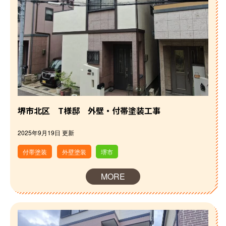
堺市北区 T様邸 外壁・付帯塗装工事
2025年9月19日 更新
ホーム
付帯塗装
外壁塗装
堺市
初めての方へ
MORE
会社案内
選ばれる理由
評判の声