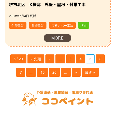
堺市北区 K様邸 外壁・屋根・付帯工事
2025年7月3日 更新
付帯塗装
外壁塗装
屋根カバー工法
堺市
MORE
5 / 29
« 先頭
«
...
3
4
5
6
7
...
10
20
...
»
最後 »