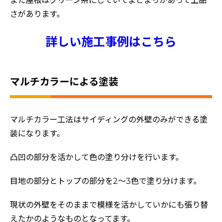
また屋根はグリーン系にしていてまとまりがあって上品
さがあります。
詳しい施工事例はこちら
マルチカラーによる塗装
マルチカラー工法はサイディングの外壁のみができる塗
装になります。
ホーム
初めての方へ
凸凹の部分を活かして色の塗り分けを行います。
会社案内
目地の部分とトップの部分を2～3色で塗り分けます。
選ばれる理由
現状の外壁をそのままで模様を活かしていかにも張り替
評判の声
えたかのようなものとなってます。
施工事例