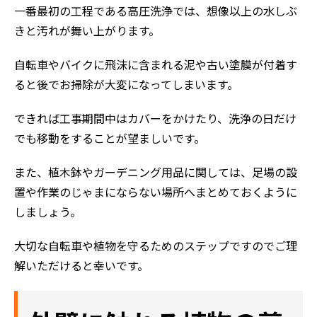
一番最初の工程である高圧洗浄では、想像以上の水しぶ
きと汚れが舞い上がります。
自転車やバイクに飛沫に含まれる泥や古い塗膜が付着す
ると後でお掃除が大変になってしまいます。
できれば工事期間中はカバーをかけたり、洗浄の日だけ
でも移動をすることが望ましいです。
また、植木鉢やガーデニング用品に関しては、足場の設
ホーム
置や作業のじゃまにならない場所へまとめておくように
しましょう。
初めての方へ
会社案内
大切な自転車や植物を守るためのステップですのでご理
選ばれる理由
解いただけると幸いです。
評判の声
施工事例