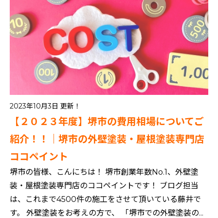
2023年10月3日 更新！
ホーム
【２０２３年度】堺市の費用相場についてご
初めての方へ
紹介！！｜堺市の外壁塗装・屋根塗装専門店
会社案内
ココペイント
選ばれる理由
堺市の皆様、こんにちは！ 堺市創業年数No.1、外壁塗
評判の声
装・屋根塗装専門店のココペイントです！ ブログ担当
施工事例
は、これまで4500件の施工をさせて頂いている藤井で
おすすめの塗装メニュー
す。 外壁塗装をお考えの方で、 「堺市での外壁塗装の...