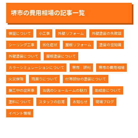
堺市の費用相場の記事一覧
保証について
小工事
外壁リフォーム
外壁塗装の失敗談
シーリング工事
劣化症状
屋根リフォーム
塗装の豆知識
外壁塗装について
屋根塗装について
カラーシミュレーションについて
堺市 評判
堺市の費用相場
火災保険
雨漏りについて
付帯部分の塗装について
施工中の出来事
当店のショールームの魅力
助成金について
塗料について
スタッフの日常
お知らせ
現場ブログ
イベント情報